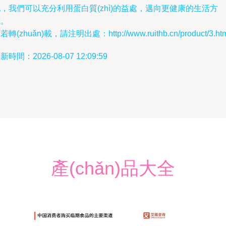
，我們可以充分利用蛋白質(zhì)的益處，邁向更健康的生活方
式。
若轉(zhuǎn)載，請注明出處：http://www.ruithb.cn/product/3.ht
新時間：2026-08-07 12:09:59
產(chǎn)品大全