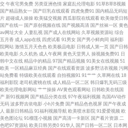
交
午夜宅男免费
另类亚洲色情
家庭乱伦理电影
91草B草B视频
91福利社 青青河边草直播免费观看 91熟女视领 久久日香蕉 亚洲avtt 97在线
国产精品熟女一
国产巨乳在线观看
四虎免费91
国内精品无码短
片
超碰成人操操
欧美猛交视频
西瓜影院在线观看
欧美做受日韩
视频国产 欧美日本国产精品 91夫妻看篇 福利国产片 欧洲九九热 91日本视频
国产在线一
国产原创视频在线
国产视频高清
国产丝袜一区
黄色
av网址大全
人妻乱视
国产成人在线网站
久草视频资源站
综合
app 九九香焦九九 91永久免费网页视频入口 欧美性交WwW 91夜夜撸 久久
五月香
成人app在线
四虎试看
91男女
国产男小鲜肉同
福利影
院网站
激情五月天色色
欧美极品电影
日韩成人第一页
国产日韩
涩51 91久久水蜜桃 种子天堂 日比一区视频 91色蝌蚪人妻 91成年人观看 国
欧美电影
久久机热
成人午夜网
黄色天堂男人
操视频免费91
日
韩中文在线
精品中的精品
97国产精品视频
91美女在线视频
51
产大片999 久久嫩草一区 91海外国产下载视频 91福利影院 电影房每天更新
欧美
一区精品麻豆经典
国产在线观看资源
波多野洁衣视频
污网
站免费看
特级欧美在线观看
自拍视频91
91艹艹
久草网在线
18
国产精品国产 国产在线精品二区 欧美极品视频 91视频网页综合 97瑟瑟 大香
福利影院
老司机蜜桃在线
成人精品一区二区
韩日爆乳无码三级
欧美伦理电影网站
艹艹操操
AV黄色观看网站
日韩欧美在线国
蕉人人艹 精品免费无码 日日添天天添天天添硬 91肏比 91夜之王 福利激情导
产
新91视频网
国产精品分类在线
97午夜福利视频
岛国AV动作
无码
波多野吉依电影
小h片免费
国产精品色色视屏
国产午夜成
航 韩日独立站免费 性生生话免费 91传媒视频在线观看 97资源网总站 国成精
人
最新日韩精品
91福利视频导航
欧美喷水影院
91爱爱视频
欧
美色图论坛
91榴莲小视频
国产高清一卡新区
国产看片资源
二
品九区 欧美精品一二三期 91小 九九热9 熟女四级片 大香蕉在线A片 极品白
色吧97资源站
欧美日韩另类0
91华人
国产日韩一区二区
日本网