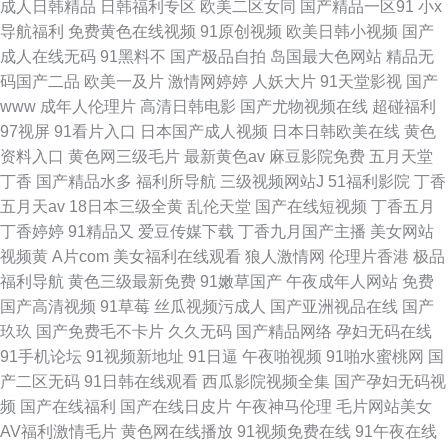
成人日韩精品
日韩福利专区
欧美二区女同
国产精品一区91
小x
导航福利
免费黄色在线视频
91原创视频
欧美日韩小视频
国产
成人在线无码
91黑料不
国产极品自拍
岛国最大色网站
精品无
码国产二品
欧美一及片
激情网婷婷
人妖大片
91天堂影视
国产
www
成年人伦理片
高清日韩电影
国产尤物视频在线
超碰福利
97视屏
91看片入口
日本国产成人视频
日本日韩欧美在线
黄色
资料入口
黄色网三级毛片
最新黄色av
麻豆影院免费
五月天堂
丁香
国产精品水多
福利所导航
三级视频网站J
51福利影院
丁香
五月天av
18日本三级全黄
乱伦天堂
国产在线短视频
丁香五月
丁香婷婷
91精品又
爱豆传媒下载
丁香九月国产主播
美女网站
视频黄
A片com
美女福利在线观看
狼人激情网
伦理片香港
极品
福利导航
黄色三级最新免费
91嫩草国产
午夜成年人网站
免费
国产高清视频
91草莓
丝瓜视频污成人
国产亚洲视品在线
国产
玖玖
国产免费毛不卡片
久久无码
国产精品网络
孕妇无码在线
91手机论坛
91视频新地址
91日逼
午夜啪视频
91啪水蜜桃网
国
产二区无码
91日韩在线观看
西瓜影院视频全集
国产孕妇无码视
频
国产在线福利
国产在线日皮片
午夜神马伦理
毛片网站美女
AV福利激情毛片
黄色网在线播放
91视频免费在线
91午夜在线