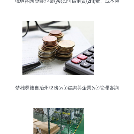
張馳咨詢 儲能企業(yè)如何破解質(zhì)量、成本與
交付的三角困局
楚雄彝族自治州稅務(wù)咨詢與企業(yè)管理咨詢
領(lǐng)域優(yōu)秀企業(yè)推薦