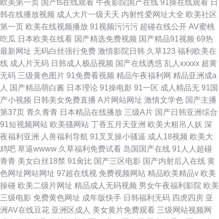
欧美第一页
国产ts在线观看
午夜影院国产在线
91操在线观看
日
韩在线播放视频
成人大片一级天天
内射性爱网址大全
欧美社区
第一页
欧美在线视频播放
91视频污污污
超碰在线公开
AV蜜桃
吃瓜
日本欧美在线看
国产精选免费视频
国产精品91视频
69热
最新网址
无码白丝强行免费
激情影院日韩
久草123
福利欧美在
线
成人片无码
日韩成人极品视频
国产在线诱惑
乱人xxxxx
超黄
无码
三级黄色图片
91免费看视频
精品午夜福利网
精品亚洲成a
人
国产精品萌白酱
日本理论
91操电影
91一区
成人精品无
91国
产小视频
日韩美女免费直播
A片网站网址
激情文学色
国产主播
第37页
青久青青
日本精品在线播放
三级A片
国产日韩亚洲综合
91短视频网站
欧美骚网站
丁香五月天亚洲
欧美大粗吊人妖
深
夜福利亚洲
人兽福利导航
91叉叉操小骚逼
成人18视频
欧美大
鸡吧
草逼wwww
久草福利免费试看
岛国国产在线
91人人超碰
青青
美女白丝18禁
91肏比
国产三区电影
国产内射后入在线
黄
色网址网站网址
97超在线视
免费视频网站
精品欧美精品v
欧美
操碰
欧美二级片网址
精品成人无码视频
男女午夜福利影院
欧美
三级电影
免费黄色网址
成年版快手
日韩福利无码
四虎四房
亚
洲AV在线豆花
亚洲区成人
美女黄片免费观看
三级网站视频网