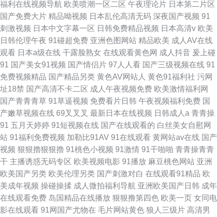
福利在线视频导航
欧美喷潮一区二区
午夜理论片
日本第二片区
国产免费大片
精品呦视频
日本乱伦高清无码
深夜国产视频
91
刺激视频
日本中文字幕一区
日韩免费精品视频
日本高清v
欧美
日韩伦理午夜
91碰超免费
亚洲色图网站
精品欧美
成人AV在线
观看
日本a级在线
干露脸熟女
在线观看黄色网
成人抖音
爰上碰
91
国产美女91视频
国产情侣片
97人人看
国产三级视频在线
91
免费视频精品
国产精品另类
黄色AV网站人
黄色91福利社
污网
址18禁
国产高清不卡二区
成人午夜视频免费
欧美激情福利网
国产青青青草
91草逼视频
免费看片日韩
午夜视频福利免费
国
产嫩草视频在线
69叉叉叉
最新日本在线视频
日韩成人a
青青操
91
五月天婷婷
91短视频在线
国产在线观看的
白丝美女自慰网
站
91福利免费视频
加勒比91AV
91在线观看
黄网站av在线
国产
视频
狠狠擼狠狠擼
91桃色小视频
91激情
91干啪啪
青青操青青
干
主播诱惑无码专区
欧美视频电影
91播放
麻豆桃色网站
亚洲
欧美国产另类
欧美伦理另类
国产刺激对白
在线观看91精品
欧
美成年视频
操碰操揉
成人微拍福利导航
亚洲欧美国产日韩
成年
在线观看免费
岛国精品在线播放
狠狠撸第四色
欧美一页
女同电
影在线观看
91网国产尤物在
毛片网站黄色
狼人三级片
高清男