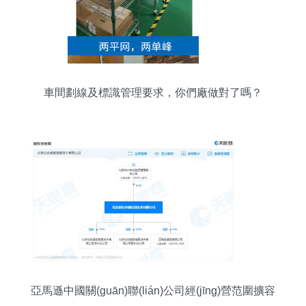
車間劃線及標識管理要求，你們廠做對了嗎？
亞馬遜中國關(guān)聯(lián)公司經(jīng)營范圍擴容