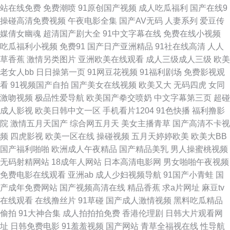
站在线免费
免费潮喷
91原创国产视频
成人吃瓜福利
国产在线9
丝喷浆在线观看免费 三味影院 91官方网站免费观看 美女视频免费在线观看
操碰高清免费视频
午夜电影全集
国产AV无码
人妻系列
爱豆传
媒倩女幽魂
超清国产剧大全
91中文字幕在线
免费在线小视频
很黄 色桃视频 狼人伊人 日韩高清com 亚洲第一伊人 91在线视频观看 国产精
吃瓜福利小视频
免费91
国产日产亚洲精品
91社在线高清
人人
草香蕉
激情另类图片
亚洲欧美在线观看
成人三级成人三级
欧美
品18 免费看片91网站 91成长人版网 日韩av黄 91操网址 91社在线 99视频
老女人bb
日日操第一页
91网豆花视频
91福利剧场
免费影视观
看
91视频国产自拍
国产美女在线视频
欧美又大
无码四虎
女同
黑丝美女 免費激情網址 亚州av自拍 成年人黄色上床一级视频 91f看片免费入
激吻视频
极品性爱导航
欧美国产拳交喷奶
中文字幕第三页
超碰
成人影视
欧美日韩中文一区
手机看片1204
91色快播
福利撸影
口 97视频总站资源在线观看 污污色色的视频 99超碰人人爱 电影免费网站 九
院
激情五月天国产
综合网五月天
美女主播青草
国产高清不卡视
频
四虎影视
欧美一区在线
操碰视频
五月天婷婷欧美
欧美大BB
1免费视频 探花网站黄 99热这里有精品首页8 精品国产综合 色黄啪妹免网站
国产福利啪啪
欧洲成人午夜精品
国产精品美乳
男人操蜜桃视频
无码射精网站
18成年人网站
日本高清电影网
男女啪啪午夜视频
上 91豆花网页 xxxwww96网站 久久视频这里只有精品 bt之家bt天堂 一区一
免费电影在线观看
亚洲ab
成人少妇视频导航
91国产小青蛙
国
产成年免费网站
国产视频高清在线
精品香蕉
求a片网址
麻豆tv
去一区一级 www大香蕉com 91香蕉污污污 黄色图片 欧美瑟瑟视频 三级网站
在线观看
在线撸丝片
91草碰
国产成人激情视频
黑料吃瓜精品
偷拍
91大神合集
成人拍拍拍免费
香港伦理剧
日韩大片观看网
在线 神马电影院在线电影 91内射视频 91白虎网站 深夜视频免费观看 91人
址
日韩免费电影
91羞羞视频
国产网站
青草全福视在线
性导航