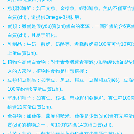
魚類和海鮮：如三文魚、金槍魚、蝦和鱈魚。魚肉不僅富含
白質(zhì)，還提供Omega-3脂肪酸。
蛋類：雞蛋是優(yōu)質(zhì)蛋白的來源，一個雞蛋約含6克
白質(zhì)，且易于消化。
乳制品：牛奶、酸奶、奶酪等。希臘酸奶每100克可含10克
上蛋白質(zhì)。
植物性高蛋白食物：對于素食者或希望減少動物產(chǎn)品
入的人來說，植物性食物是理想選擇：
豆類和豆制品：如黃豆、黑豆、扁豆、豆腐和豆?jié){。豆腐
100克約含8克蛋白質(zhì)。
堅果和種子：如杏仁、核桃、奇亞籽和亞麻籽。杏仁每100
約含21克蛋白質(zhì)。
全谷物：如藜麥、燕麥和糙米。藜麥是少數(shù)含有完整蛋
質(zhì)的植物之一，每100克約含14克蛋白質(zhì)。
蔬菜：菠菜、西蘭花等綠葉蔬菜也含有少量蛋白質(zhì)。