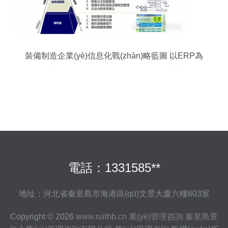
裝備制造企業(yè)信息化戰(zhàn)略藍圖 以ERP為
核心的集團整體規(guī)劃與咨詢解決方案
電話：1331585**
地址：河北省秦皇島市海港區(qū)文景大廈六樓603室
Copyright © 2026
www.ruithb.cn
業(yè)管理咨詢
秦皇島景