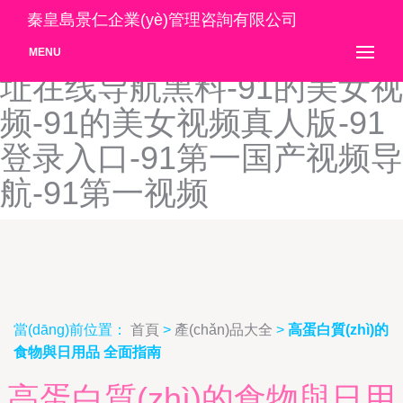
91导探花航-91岛国大片-91
秦皇島景仁企業(yè)管理咨詢有限公司
地址-91地址入口网页-91地
MENU
址在线导航黑料-91的美女视
频-91的美女视频真人版-91
登录入口-91第一国产视频导
航-91第一视频
當(dāng)前位置：
首頁
>
產(chǎn)品大全
>
高蛋白質(zhì)的
食物與日用品 全面指南
高蛋白質(zhì)的食物與日用