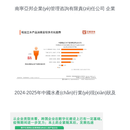
南寧亞邦企業(yè)管理咨詢有限責(zé)任公司 企業
(yè)優(yōu)化升級的專業(yè)伙伴
2024-2025年中國水產(chǎn)行業(yè)現(xiàn)狀及
消費趨勢洞察報告