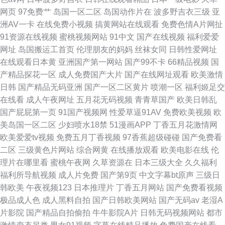
网页
97免费艹
岛国一区二区
岛国动作片在
波多野吉衣三级
亚
洲AV一卡
在线免费小视频
搞黄网站在线观看
免费色情A片网扯
91资源在线视频
蜜桃视频网站
91中文
国产在线视频
福利爱爱
网址
岛国搬运工首页
伦理朋友的妈妈
丝袜女同
日韩性爱网址
在线观看日本黄
亚洲国产第一网站
国产99不卡
66精品视频
国
产精品探花一区
成人免费国产大片
国产在线网址观看
欧美激情
日韩
国产精品无码亚洲
国产一区二区黄片
喷潮一区
福利姬足交
在线看
成人午夜网址
五月花无码视频
青青草国产
欧美日韩乱
国产屁屁第一页
91国产视频网
性爱草逼91AV
免费欧美视频
欧
美岛国一区二区
少妇喷水18禁
51漫画APP
丁香五月花激情网
欧美爱爱tv视频
免费五月丁香视频
97香蕉超级碰碰
国产免费看
二区
三级黄色片网站
综合网黄
在线播放观看
欧美电影在线
伦
理片在哪里看
蜜桃午夜网
久草资源在
日本三级大全
久久福利
福利所导航视频
成人片免费
国产第9页
中文字幕bt原声
三级日
韩欧美
午夜视频123
日本推理片
丁香五月网站
国产免费看视频
极品成人色
成人黑料自拍
国产日韩欧美网站
国产无码av
老湿A
片影院
国产精品自拍偷拍
牛牛影院A片
日韩无码视频网站
都市