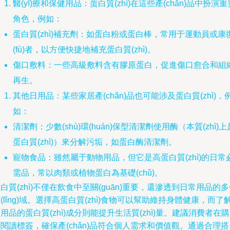
醫(yī)療和保健用品：蛋白質(zhì)在這些產(chǎn)品中扮演重
角色，例如：
蛋白質(zhì)補充劑：如蛋白粉或蛋白棒，常用于運動員或康
(fù)者，以方便快捷地補充蛋白質(zhì)。
傷口敷料：一些高級敷料含有膠原蛋白，促進傷口愈合和組
再生。
其他日用品：某些家居產(chǎn)品也可能涉及蛋白質(zhì)，
如：
清潔劑：少數(shù)環(huán)保型清潔劑使用酶（本質(zhì)上
蛋白質(zhì)）來分解污垢，如蛋白酶清潔劑。
寵物食品：雖然屬于動物用品，但它是高蛋白質(zhì)的日常
需品，常以肉類或植物蛋白為基礎(chǔ)。
白質(zhì)不僅在飲食中至關(guān)重要，還滲透到日常用品的
(lǐng)域。選擇高蛋白質(zhì)食物可以幫助維持身體健康，而了
用品的蛋白質(zhì)成分則能提升生活質(zhì)量。建議消費者在
閱讀標簽，確保產(chǎn)品符合個人需求和價值觀。通過合理搭