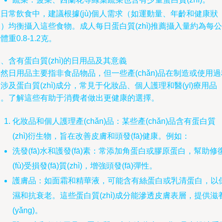
日常飲食中，建議根據(jù)個人需求（如運動量、年齡和健康狀
）均衡攝入這些食物。成人每日蛋白質(zhì)推薦攝入量約為每公
體重0.8-1.2克。
、含有蛋白質(zhì)的日用品及其意義
然日用品主要指非食品物品，但一些產(chǎn)品在制造或使用過
涉及蛋白質(zhì)成分，常見于化妝品、個人護理和醫(yī)療用品
中。了解這些有助于消費者做出更健康的選擇。
化妝品和個人護理產(chǎn)品：某些產(chǎn)品含有蛋白質
(zhì)衍生物，旨在改善皮膚和頭發(fā)健康。例如：
洗發(fā)水和護發(fā)素：常添加角蛋白或膠原蛋白，幫助修
(fù)受損發(fā)質(zhì)，增強頭發(fā)彈性。
護膚品：如面霜和精華液，可能含有絲蛋白或乳清蛋白，以
濕和抗衰老。這些蛋白質(zhì)成分能滲透皮膚表層，提供滋
(yǎng)。