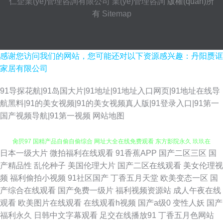
仁企業(yè)管理咨詢有限公司
業(yè)管理咨詢
版權(quán)所
有
Sitemap
感谢您访问我们的网站，您可能还对以下资源感兴趣：丹阳赝诓
家居有限公司
91导探花航|91岛国大片|91地址|91地址入口网页|91地址在线导
航黑料|91的美女视频|91的美女视频真人版|91登录入口|91第一
国产视频导航|91第一视频
网站地图
日本一级大片
微拍福利在线观看
91香蕉APP
国产二区三区
国
91色情免费视频下载 日韩欧美日本 男人的天堂网 91免费黄色视频网站 超碰
产精品性
乱伦种子
美国伦理大片
国产二区在线观看
美女伦理视
频
福利偷拍小视频
91社区国产
丁香五月天堂
欧美变态一区
国
肏屄97 国精产品自偷自偷综合 网址大全在线免费观看 东方影院永久 玖玖在
产综合在线观看
国产免费一级片
福利视频资源站
成人午夜在线
观看
欧美图片在线观看
在线观看h视频
国产a级0
变性人妖
国产
线 黄色仓库在线影院 香蕉日本 成人午夜免费福利视频 91网站免费立即观看
福利永久
日韩中文字幕观看
足交在线播放91
丁香五月色网站