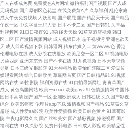
产人在线成免费
免费黄色A片网址
微拍福利国产视频
国产人成
费网站 在线视频观看 97色97 国产人成 欧美日韩性感熟女视频 日韩丝袜无码
无码视频
国产原创区色花堂
在线免费黄A片
久草福利
乱伦家庭
成人午夜免费视频
人妖射精
国产屁屁
国产精品天干天
国产精品
欧洲私人影院在线观看 97福利影院在线观看 久久这里有精品 少卡电影网 91
午夜一区
中文字幕无码人妻
日本不卡二区
国产日韩91
久草福
利视频网
91日日夜夜91
超碰碰天天操
91草草酒店视频
韩日一
视频登陆 av国产 成人性交的视频与图片 色色多91 人畜 浮力影院艹艹 五月
区二区
国产激情视频网站
成人视频日本
茄子视频污
亚洲色欲天
天
成人丝瓜视频下载
日韩逼网
精东传媒入口
黄wwww色
香港
激情综合楼 足交在线 国内伊人久久久久久久网站 97视频 俺也射 电影下载网
伦理电影在线
成人影院在线播放
欧美足交一区二区
91视频电影
另类四虎
亚洲东京热
国产不卡在线
91九色视频
日本天堂视频
站 99视频在线视频 97精品影视 91在线论坛 91网站高清在线观看 91深夜导
导航
日本三级光棍影院
91大神精品
欧美怡红院院二区
爱豆传
媒观看网站
综合日韩欧美
草逼网首页
国产日韩精品91
91视频
航视频 浮力影院最新录制地址 久久视屏 欧美H色网站 91学生妹免费 国产亚
网站在线
69性影院
福利资源在线
91自拍最新网址
青青草国产
成人
黄色岛国网站
欧美一xxxxx
欧美gayv
91色情激情网
中国韩
洲视频中文字幕 久久久久久久久久久久久久 欧美爱爱日韩 精品免费 精品国
国日本高清
国产国产一区
亚洲欧洲成人
日韩在线
久久国产影视
综合
欧美69潮喷
伦理片app下载
激情视频国产精品
91草莓久草
产久久久 国产喷水 国产精品九九九九九 绿巨人在线黑科技 在线视频播放免
超碰
成人性爱aa影院
欧美性爱插插
欧美日韩色黄片
91草莓影
院
午夜电影网久久
国产丝袜美女
国产精彩视频
操碰视屏
国产
费网址 91网址操操操操操操 91网站在线入口 密臀AV 91n小视频 大香蕉肏屄
福利在线
91久久影院
免费日韩电影
日韩成人影视
欧美精品性