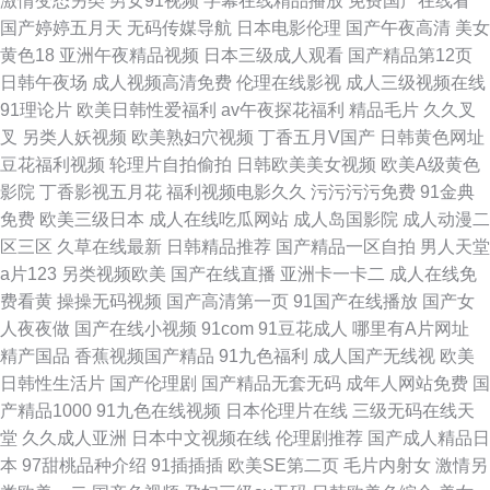
激情变态另类
男女91视频
字幕在线精品播放
免费国产在线看
国产婷婷五月天
无码传媒导航
日本电影伦理
国产午夜高清
美女
黄色18
亚洲午夜精品视频
日本三级成人观看
国产精品第12页
日韩午夜场
成人视频高清免费
伦理在线影视
成人三级视频在线
91理论片
欧美日韩性爱福利
av午夜探花福利
精品毛片
久久叉
叉
另类人妖视频
欧美熟妇穴视频
丁香五月V国产
日韩黄色网址
豆花福利视频
轮理片自拍偷拍
日韩欧美美女视频
欧美A级黄色
影院
丁香影视五月花
福利视频电影久久
污污污污免费
91金典
免费
欧美三级日本
成人在线吃瓜网站
成人岛国影院
成人动漫二
区三区
久草在线最新
日韩精品推荐
国产精品一区自拍
男人天堂
a片123
另类视频欧美
国产在线直播
亚洲卡一卡二
成人在线免
费看黄
操操无码视频
国产高清第一页
91国产在线播放
国产女
人夜夜做
国产在线小视频
91com
91豆花成人
哪里有A片网址
精产国品
香蕉视频国产精品
91九色福利
成人国产无线视
欧美
日韩性生活片
国产伦理剧
国产精品无套无码
成年人网站免费
国
产精品1000
91九色在线视频
日本伦理片在线
三级无码在线天
堂
久久成人亚洲
日本中文视频在线
伦理剧推荐
国产成人精品日
本
97甜桃品种介绍
91插插插
欧美SE第二页
毛片内射女
激情另