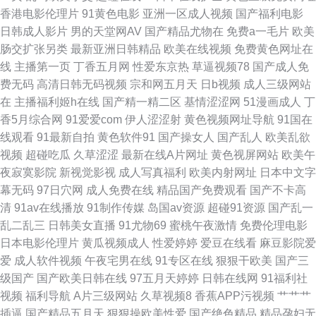
香港电影伦理片
91黄色电影
亚洲一区成人视频
国产福利电影
97人模人人爱 青青草视频 韩国日本理论一级 少妇被后入 91看片免费广告
日韩成人影片
男的天堂网AV
国产精品尤物在
免费a一毛片
欧美
肠交扩张另类
最新亚洲日韩精品
欧美在线视频
免费黄色网址在
av国产 欧美极品第一页 91喷水后入 久久精品在线看 神马草民电影 91碰在
线
主播第一页
丁香五月网
性爱东京热
草逼视频78
国产成人免
费无码
高清日韩无码视频
宗和网五月天
日b视频
成人三级网站
线观看 百度电影下载网站免费 久久欧美精品 欧美性爱一区 91超碰在线五月
在
主播福利姬h在线
国产精一精二区
基情涩涩网
51漫画成人
丁
香5月综合网
91爱爱com
伊人涩涩射
黄色视频网址导航
91国在
丰满熟妇中文字幕精品 亚洲电影福利社 国产a线a线国产神马 91大神视频在
线观看
91最新自拍
黄色软件91
国产操女人
国产乱人
欧美乱欲
视频
超碰吃瓜
久草涩涩
最新在线A片网址
黄色视屏网站
欧美午
线观看网址 av免费日韩 男女夜间做事网站 在线观看日本乱码 蜜臀av2区 91
夜寂寞影院
新视觉影视
成人写真福利
欧美内射网址
日本中文字
幕无码
97日穴网
成人免费在线
精品国产免费观看
国产不卡高
麻豆尤物 黄色WM卡一卡二 日韩AV免费 国产脚交视频在线观看 99热这里只
清
91av在线播放
91制作传媒
岛国av资源
超碰91资源
国产乱一
乱二乱三
日韩美女直播
91尤物69
蜜桃午夜激情
免费伦理电影
有精品66 色黄啪妹免网站上 成人精品一 欧洲九九热 亚洲社区 国产原创在线
日本电影伦理片
黄瓜视频成人
性爱婷婷
爱豆在线看
麻豆影院爱
爱
成人软件视频
午夜宅男在线
91专区在线
狠狠干欧美
国产三
观看9 91喷水在线免费观看 欧美与兽zo 俺来也俺去夜 影片天堂 国产精品玉
级国产
国产欧美日韩在线
97五月天婷婷
日韩在线网
91福利社
视频
福利导航
A片三级网站
久草视频8
香蕉APP污视频
艹艹艹
足免费视频专区 最新电影免费 欧美人妖重口人妖 爱电影看天下 日韩在线观
插逼
国产精品五月天
狠狠操欧美性爱
国产绝色精品
精品孕妇无