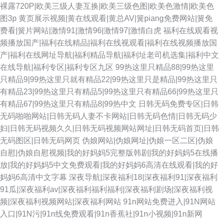
裸露720P|欧美三级人妻互换|欧美三级色图|欧美色激情|欧美色
图3p
黄页展示视频|黄在线观看|黄总AV|簧piang免费网站|簧免
费看|簧片网站|激情91|激情96|激情97|激情白虎
福利在线观看视
频播放国产|福利在线精品|福利在线视观看|福利在线视频播放国
产|福利在线网址导航|福利精品导航|福利址老司机选集|福利中文
在线导航|福利专区|福利专区九区
99热这里只精品88|99热这里
只精品9|99热这里只就有精品22|99热这里只是精品|99热这里只
有精品23|99热这里只有精品5|99热这里只有精品66|99热这里只
有精品67|99热这里只有精品8|99热中文
日韩无码免费专区|日韩
无码啪啪网站|日韩无码人妻不卡网站|日韩无码色情|日韩无码少
妇|日韩无码视频久久|日韩无码视频网站网址|日韩无码首页|日韩
无码图区|日韩无码网页
伪娘网站|伪娘网址|伪娘一区二区|伪娘
自慰|伪娘自慰视频|我的好妈妈5完整版韩剧|我的好妈妈5在线播
放|我的好妈妈5中文免费观看|我的好妈妈6高清在线观看|我的好
妈妈6高清中文字幕
深夜导航|深夜福利18|深夜福利91|深夜福利
91瓜|深夜福利av|深夜福利福利福利|深夜福利剧场|深夜福利视
频|深夜福利视频网站|深夜福利网站
91n网站免费进入|91N网站
入口|91N污|91n线免费观看|91n香蕉社|91n小视频|91n新网