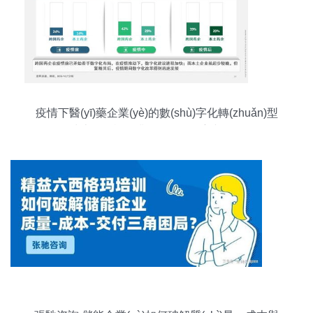
疫情下醫(yī)藥企業(yè)的數(shù)字化轉(zhuǎn)型
波士頓咨詢的業(yè)管理洞察與路徑