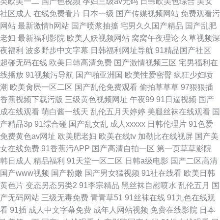
类欧美一二
国产色视频
孕妇三级av无码
日韩欧美色综合
美女
社区成人
在线免费看片
日本一级
国产传媒视频网站
免费观看污
网站
最新激情h网站
国产喷浆抽搐
宅男久久国产精品
国产乱肥
老妇
最新福利影院
欧美人妖视频网站
窝窝午夜理论
久草视频深
夜福利
波多野步中文字幕
日韩福利网址导航
91精品国产社区
超碰无码在线
欧美日韩高清免费
国产激情视频三区
宅男福利在
线播放
91视频污导航
国产啪亚洲国
欧美性爱密臀
疯狂少妇喷
潮
欧美肏屄一区二区
国产乱伦免费观看
偷拍草草草
97狠狠插
香蕉视频下载污版
三级黄色视频网址
午夜99
91日逼视频
国产
成在线观看
萌白酱一线天
乱伦五月天婷婷
美腿丝袜在线观看
国
产精品3p
91综合碰
国产乱女乱
成人xxxxx
日韩伦理片
91色爱
免费黄色av网址
欧美肥老妇
欧美在线tv
加勒比在线视屏
国产美
女在线免费
91香蕉污APP
国产高清自拍一区
第一页草草影院
韩日成人
精品福利
91天堂一区二区
日韩a级电影
国产二区高清
国产www视频
国产粉嫩
国产男女猛视频
91社在线看
欧美日韩
黄色片
变态另态另类2
91李宗精品
黑丝袜自慰喷水
乱伦五月
国
产无码网站
三级无毒免费
青青草51
91丝袜在线
91九色在线观
看
91插
成人中文字幕免费
成年人网站视频
免费在线影院
日本