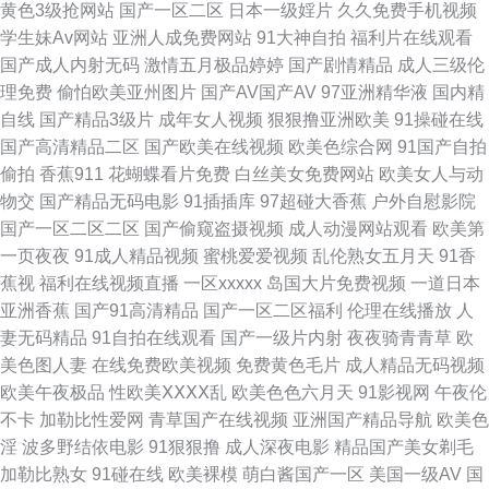
黄色3级抢网站
国产一区二区
日本一级婬片
久久免费手机视频
福利视频导航入口大全 久久青草av 精品少妇一区二区三区四区 影音先锋在
学生妹Av网站
亚洲人成免费网站
91大神自拍
福利片在线观看
国产成人内射无码
激情五月极品婷婷
国产剧情精品
成人三级伦
线 国产丝袜日女在线一区av 天美91 91在线免费观看入口 啦啦啦视频在线观
理免费
偷怕欧美亚州图片
国产AV国产AV
97亚洲精华液
国内精
自线
国产精品3级片
成年女人视频
狠狠撸亚洲欧美
91操碰在线
看 午夜男人天堂 97视屏91 九七电影院 香蕉视频日本 91资源视频在线观看
国产高清精品二区
国产欧美在线视频
欧美色综合网
91国产自拍
偷拍
香蕉911
花蝴蝶看片免费
白丝美女免费网站
欧美女人与动
九一视频在线免费观看 亚洲AV鲁丝 草莓污视频在线观看 欧美淫乱一区二区
物交
国产精品无码电影
91插插库
97超碰大香蕉
户外自慰影院
国产一区二区二区
国产偷窥盗摄视频
成人动漫网站观看
欧美第
高清 91看片软件下载 国产视频 欧洲成人 91超碰碰 草久国产在线九九 91视
一页夜夜
91成人精品视频
蜜桃爱爱视频
乱伦熟女五月天
91香
蕉视
福利在线视频直播
一区xxxxx
岛国大片免费视频
一道日本
频免费观看成人 久久草视频 天天肏官网 超碰人人艹 欧美日韩成人精品视频
亚洲香蕉
国产91高清精品
国产一区二区福利
伦理在线播放
人
妻无码精品
91自拍在线观看
国产一级片内射
夜夜骑青青草
欧
91豆花短视频全免费 国产良妇出轨在线视频 日韩无码高清专区 91蜜桃免费
美色图人妻
在线免费欧美视频
免费黄色毛片
成人精品无码视频
欧美午夜极品
性欧美ⅩⅩⅩⅩ乱
欧美色色六月天
91影视网
午夜伦
看 国产91社 探花精选91 91无码孕妇专区 精品123区 中文自拍第18页 超碰
不卡
加勒比性爱网
青草国产在线视频
亚洲国产精品导航
欧美色
淫
波多野结依电影
91狠狠撸
成人深夜电影
精品国产美女剃毛
综合国产吃瓜合集 日本色情在线 www老司机香蕉 欧美成人一区 国产成人免
加勒比熟女
91碰在线
欧美裸模
萌白酱国产一区
美国一级AV
国