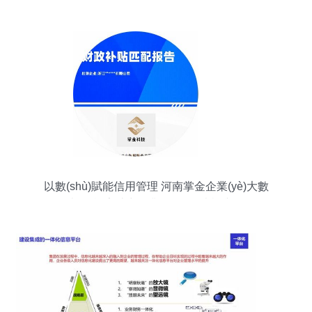
新增企業(yè)管理咨詢業(yè)務(wù)
以數(shù)賦能信用管理 河南掌金企業(yè)大數
(shù)據(jù)報告助力企業(yè)信用查詢與修復(fù)