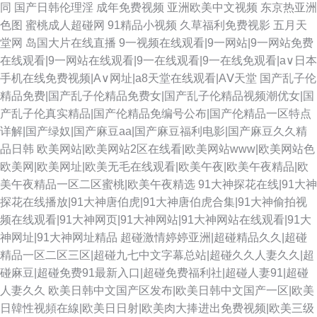
同
国产日韩伦理淫
成年免费视频
亚洲欧美中文视频
东京热亚洲
色图
蜜桃成人超碰网
91精品小视频
久草福利免费视影
五月天
堂网
岛国大片在线直播
9一视频在线观看|9一网站|9一网站免费
在线观看|9一网站在线观看|9一在线观看|9一在线免观看|a∨日本
手机在线免费视频|A∨网址|a8天堂在线观看|AⅤ天堂
国产乱子伦
精品免费|国产乱子伦精品免费女|国产乱子伦精品视频潮优女|国
产乱子伦真实精品|国产伦精品免编号公布|国产伦精品一区特点
详解|国产绿奴|国产麻豆aa|国产麻豆福利电影|国产麻豆久久精
品日韩
欧美网站|欧美网站2区在线看|欧美网站www|欧美网站色
欧美网|欧美网址|欧美无毛在线观看|欧美午夜|欧美午夜精品|欧
美午夜精品一区二区蜜桃|欧美午夜精选
91大神探花在线|91大神
探花在线播放|91大神唐伯虎|91大神唐伯虎合集|91大神偷拍视
频在线观看|91大神网页|91大神网站|91大神网站在线观看|91大
神网址|91大神网址精品
超碰激情婷婷亚洲|超碰精品久久|超碰
精品一区二区三区|超碰九七中文字幕总站|超碰久久人妻久久|超
碰麻豆|超碰免费91最新入口|超碰免费福利社|超碰人妻91|超碰
人妻久久
欧美日韩中文国产区发布|欧美日韩中文国产一区|欧美
日韓性视頻在線|欧美日日射|欧美肉大捧进出免费视频|欧美三级