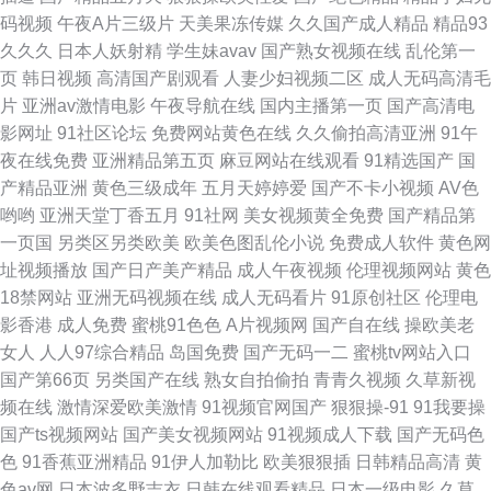
码视频
午夜A片三级片
天美果冻传媒
久久国产成人精品
精品93
看 独播 在线电视剧免费网 国产色图专区 91v国产在线 欧美在线网站一区三
久久久
日本人妖射精
学生妹avav
国产熟女视频在线
乱伦第一
页
韩日视频
高清国产剧观看
人妻少妇视频二区
成人无码高清毛
区 岛国在线视频免费网站 亚洲AV首页 国产久久九九九九九 中文字幕在线网
片
亚洲av激情电影
午夜导航在线
国内主播第一页
国产高清电
影网址
91社区论坛
免费网站黄色在线
久久偷拍高清亚洲
91午
站 黄色片在线观看免费 91网站入口官方免费 亚洲AVTT天堂网 欧美成人精品
夜在线免费
亚洲精品第五页
麻豆网站在线观看
91精选国产
国
产精品亚洲
黄色三级成年
五月天婷婷爱
国产不卡小视频
AV色
久久 www草逼 最近免费韩国电影 狼人香蕉av 97影院亚 日韩精品极 初夜tv
哟哟
亚洲天堂丁香五月
91社网
美女视频黄全免费
国产精品第
一页国
另类区另类欧美
欧美色图乱伦小说
免费成人软件
黄色网
91操白丝 快播91 91蜜桃视频图片 欧美性爱视讯一区 99久久免热在线观看
址视频播放
国产日产美产精品
成人午夜视频
伦理视频网站
黄色
18禁网站
亚洲无码视频在线
成人无码看片
91原创社区
伦理电
影香港
成人免费
蜜桃91色色
A片视频网
国产自在线
操欧美老
女人
人人97综合精品
岛国免费
国产无码一二
蜜桃tv网站入口
国产第66页
另类国产在线
熟女自拍偷拍
青青久视频
久草新视
频在线
激情深爱欧美激情
91视频官网国产
狠狠操-91
91我要操
国产ts视频网站
国产美女视频网站
91视频成人下载
国产无码色
色
91香蕉亚洲精品
91伊人加勒比
欧美狠狠插
日韩精品高清
黄
色av网
日本波多野吉衣
日韩在线观看精品
日本一级电影
久草