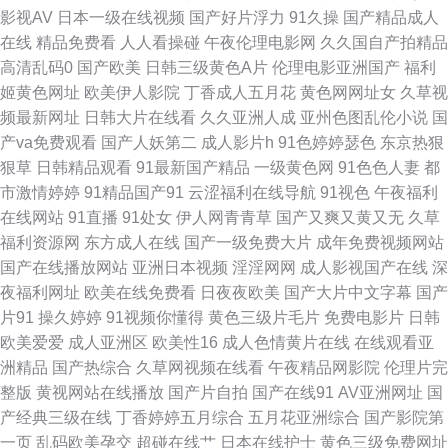
影视AV
日本一级在线视频
国产好片浮力
91久操
国产精品成人
人射人人櫓 精品人人视屏 97人人专区 黄色视频一区二区 91原创大神在线地
在线
精品免费看
人人看操碰
午夜伦理电影网
久久国自产拍精品
高清乱码0
国产欧美
日韩三级黄色A片
伦理电影亚洲国产
福利
址 天天综合网 婷婷久月 成人欧美在线 亚洲成人人网 91在线影音 理伦影片
姬黄色网址
欧美伊人影院
丁香成人五月花
黄色网网址女
久草视
频最新网址
日韩大片在线看
久久亚洲人成
亚州色图乱伦小说
国
自拍视频网站 97国产 国产写真在线视频 日韩妞网 91黄瓜 成年人免费观看
产va免费观看
国产人妖第二
成人影片h
91色婷婷瑟色
东京热狠
狠草
日韩精品观看
91最新国产精品
一级黄色网
91色色人妻
都
伦理视频91 91TV网页 成人ts伪娘 欧美色吧国产精品 在线看免费在线看 久草
市激情婷婷
91精品国产91
云涩福利在线导航
91视色
午夜福利
在线网站
91直播
91处女
伊人网青青草
国产又爽又黄又无
久草
资源站 黄色在线久草 幽怨美女模特私房自拍 湿哒哒 草莓视频网站 天堂在线
福利资源网
东方成人在线
国产一级免费大片
成年免费视频网站
国产在线播放网站
亚洲日本视频
淫淫网网
成人影视国产在线
深
中文后入巨乳 黑丝巨乳 91白丝传媒在线观看入口 国内老91在线观看 野花免
夜福利网址
欧美在线免费看
日夜夜欧美
国产大片中文字幕
国产
片91
操久婷婷
91视频你懂得
黄色三级片毛片
免费电影片
日韩
费高清在线观看视频 海角原创海角视频 在线电影免费收看 免费91 91视频孕
欧美爱爱
成人亚洲区
欧美性16
成人色情黄片在线
在线观看亚
洲精品
国产热综合
久草网视频在线看
午夜精品网影院
伦理片完
妇 欧美在线淫淫 99热精品一区 色蜜 福利社在线试看一分钟嫩草 91色情软件
整版
黄视网站在线播放
国产片自拍
国产在线91
AV亚洲网址
国
产经典三级在线
丁香婷婷五月综合
五月花亚洲综合
国产影院第
入口 国产在线精品自拍 www成人精品 av免费观看网站 四虎新影院2019址
一页
乱码欧美孕交
超碰在线艹
日本在线护士
黄色三级免费网址